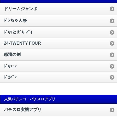
ドリームジャンボ
ﾄﾞﾝちゃん祭
ﾄﾞｷｯと!ﾋﾞｷﾆﾊﾟｲ
24-TWENTY FOUR
怒濤の剣
ﾄﾞｷｭｰﾝ
ﾄﾞｶﾍﾞﾝ
人気パチンコ・パチスロアプリ
パチスロ実機アプリ