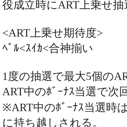
役成立時にART上乗せ
<ART上乗せ期待度>
ﾍﾞﾙ<ｽｲｶ<合神揃い
1度の抽選で最大5個のAR
ART中のﾎﾞｰﾅｽ当選で次
※ART中のﾎﾞｰﾅｽ当選時
に持ち越しされる。