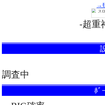
→ﾓ
-超重神
調査中
ﾎﾞ