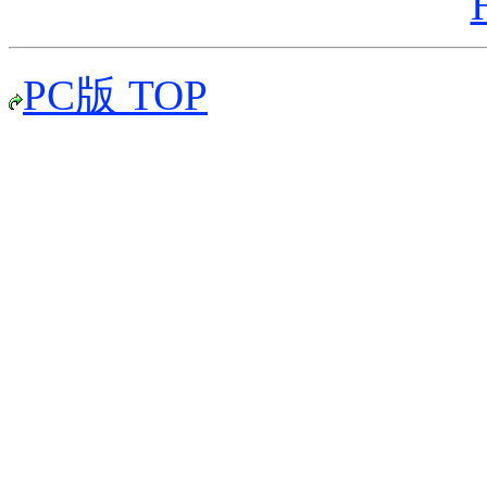
PC版 TOP