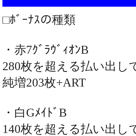
□ﾎﾞｰﾅｽの種類
・赤7ｸﾞﾗｳﾞｨｵﾝB
280枚を超える払い出し
純増203枚+ART
・白GﾒｲﾄﾞB
140枚を超える払い出し