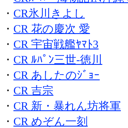
・
CR氷川きよし
・
CR 花の慶次 愛
・
CR 宇宙戦艦ﾔﾏﾄ3
・
CR ﾙﾊﾟﾝ三世-徳川
・
CR あしたのｼﾞｮｰ
・
CR 吉宗
・
CR 新・暴れん坊将軍
・
CR めぞん一刻