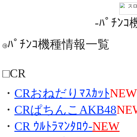
-ﾊﾟﾁ
ﾊﾟﾁﾝｺ機種情報一覧
□CR
・
CRおねだりﾏｽｶｯﾄ
NEW
・
CRぱちんこAKB48
NE
・
CR ｳﾙﾄﾗﾏﾝﾀﾛｳ-
NEW