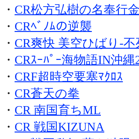
・
CR松方弘樹の名奉行
・
CRﾍﾞﾉﾑの逆襲
・
CR爽快 美空ひばり-不
・
CRｽｰﾊﾟｰ海物語IN沖縄
・
CRF超時空要塞ﾏｸﾛｽ
・
CR蒼天の拳
・
CR 南国育ちML
・
CR 戦国KIZUNA