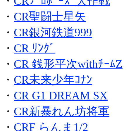
・
CRﾌﾟﾛﾎﾟｰｽﾞ大作戦
・
CR聖闘士星矢
・
CR銀河鉄道999
・
CR ﾘﾝｸﾞ
・
CR 銭形平次withﾁｰﾑZ
・
CR未来少年ｺﾅﾝ
・
CR G1 DREAM SX
・
CR新暴れん坊将軍
・
CRF らんま1/2