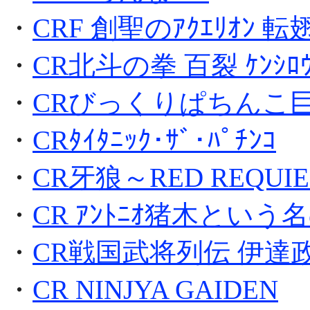
・
CRF 創聖のｱｸｴﾘｵﾝ 転
・
CR北斗の拳 百裂 ｹﾝｼﾛ
・
CRびっくりぱちんこ
・
CRﾀｲﾀﾆｯｸ･ｻﾞ･ﾊﾟﾁﾝｺ
・
CR牙狼～RED REQUI
・
CR ｱﾝﾄﾆｵ猪木という名
・
CR戦国武将列伝 伊達
・
CR NINJYA GAIDEN