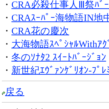
・
CRA必殺仕事人Ⅲ祭ﾊﾞｰｼ
・
CRAｽｰﾊﾟｰ海物語IN地
・
CRA花の慶次
・
大海物語ｽﾍﾟｼｬﾙWithｱｸﾞ
・
冬のｿﾅﾀ2 ｽｲｰﾄﾊﾞｰｼﾞｮﾝ
・
新世紀ｴｳﾞｧﾝｹﾞﾘｵﾝ-ﾌﾟﾚﾐ
戻る