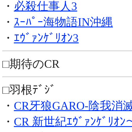
・
必殺仕事人3
・
ｽｰﾊﾟｰ海物語IN沖縄
・
ｴｳﾞｧﾝｹﾞﾘｵﾝ3
□期待のCR
□羽根ﾃﾞｼﾞ
・
CR牙狼GARO-陰我消
・
CR 新世紀ｴｳﾞｧﾝｹﾞﾘ