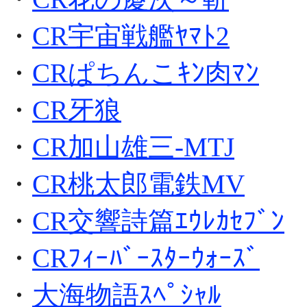
・
CR宇宙戦艦ﾔﾏﾄ2
・
CRぱちんこｷﾝ肉ﾏﾝ
・
CR牙狼
・
CR加山雄三-MTJ
・
CR桃太郎電鉄MV
・
CR交響詩篇ｴｳﾚｶｾﾌﾞﾝ
・
CRﾌｨｰﾊﾞｰｽﾀｰｳｫｰｽﾞ
・
大海物語ｽﾍﾟｼｬﾙ