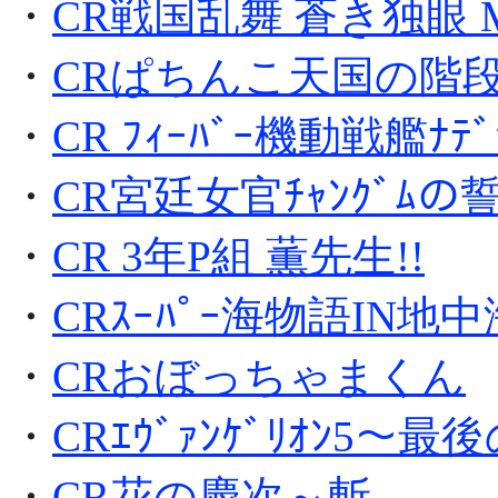
・
CR戦国乱舞 蒼き独眼 
・
CRぱちんこ天国の階
・
CR ﾌｨｰﾊﾞｰ機動戦艦ﾅﾃﾞｼ
・
CR宮廷女官ﾁｬﾝｸﾞﾑの
・
CR 3年P組 薫先生!!
・
CRｽｰﾊﾟｰ海物語IN地中
・
CRおぼっちゃまくん
・
CRｴｳﾞｧﾝｹﾞﾘｵﾝ5～最
・
CR花の慶次～斬