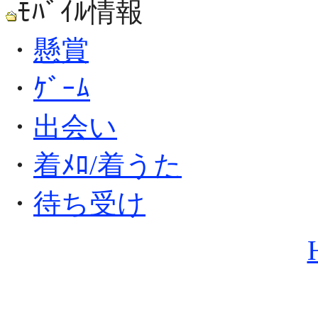
ﾓﾊﾞｲﾙ情報
・
懸賞
・
ｹﾞｰﾑ
・
出会い
・
着ﾒﾛ/着うた
・
待ち受け