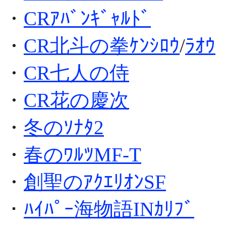
・
CRｱﾊﾞﾝｷﾞｬﾙﾄﾞ
・
CR北斗の拳ｹﾝｼﾛｳ
/
ﾗｵｳ
・
CR七人の侍
・
CR花の慶次
・
冬のｿﾅﾀ2
・
春のﾜﾙﾂMF-T
・
創聖のｱｸｴﾘｵﾝSF
・
ﾊｲﾊﾟｰ海物語INｶﾘﾌﾞ