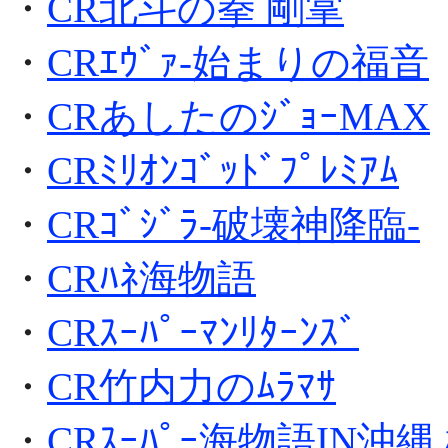
・
CR北斗の拳 剛掌
・
CRｴｳﾞｧ-始まりの福音
・
CRあしたのｼﾞｮｰMAX
・
CRﾐﾘｵﾝｺﾞｯﾄﾞﾌﾟﾚﾐｱﾑ
・
CRｺﾞｼﾞﾗ-破壊神降臨-
・
CRﾊﾈ海物語
・
CRｽｰﾊﾟｰﾏﾝﾘﾀｰﾝｽﾞ
・
CR竹内力のﾑﾗﾏｻ
・
CRｽｰﾊﾟｰ海物語IN沖縄 桜