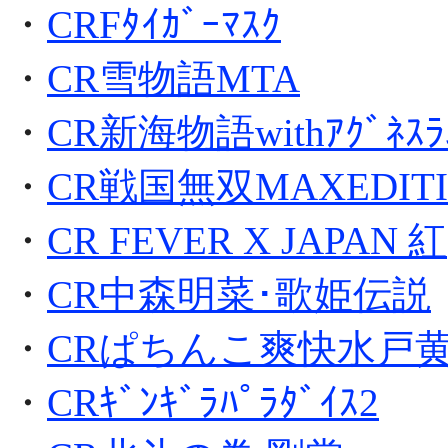
・
CRFﾀｲｶﾞｰﾏｽｸ
・
CR雪物語MTA
・
CR新海物語withｱｸﾞﾈｽﾗ
・
CR戦国無双MAXEDITI
・
CR FEVER X JAPAN 紅
・
CR中森明菜･歌姫伝説
・
CRぱちんこ爽快水戸黄
・
CRｷﾞﾝｷﾞﾗﾊﾟﾗﾀﾞｲｽ2