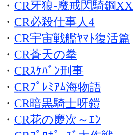
・
CR牙狼-魔戒閃騎鋼XX
・
CR必殺仕事人4
・
CR宇宙戦艦ﾔﾏﾄ復活篇
・
CR蒼天の拳
・
CRｽｹﾊﾞﾝ刑事
・
CRﾌﾟﾚﾐｱﾑ海物語
・
CR暗黒騎士呀鎧
・
CR花の慶次～ｴﾝ