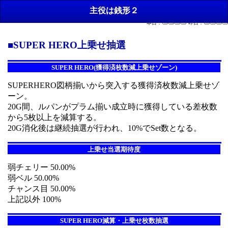
主役は銭形２
合計：
本日：
昨日：
SUPER HERO上乗せ抽選
SUPER HERO(獲得済枚数減上乗せゾーン)
SUPERHERO図柄揃いから突入する獲得済枚数減上乗せゾ
ーン。
20G間、ルパンがプラム揃い成立時に獲得している差枚数
から5枚以上を減算する。
20G消化後は継続抽選が行われ、10%でSet数となる。
上乗せ当選期待度
弱チェリー 50.00%
弱ベル 50.00%
チャンス目 50.00%
上記以外 100%
SUPER HERO減算・上乗せ枚数抽選