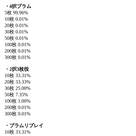
・4択プラム
5枚 99.96%
10枚 0.01%
20枚 0.01%
30枚 0.01%
50枚 0.01%
100枚 0.01%
200枚 0.01%
300枚 0.01%
・2択3枚役
10枚 33.31%
20枚 33.33%
30枚 25.00%
50枚 7.35%
100枚 1.00%
200枚 0.01%
300枚 0.01%
・プラムリプレイ
10枚 33.31%