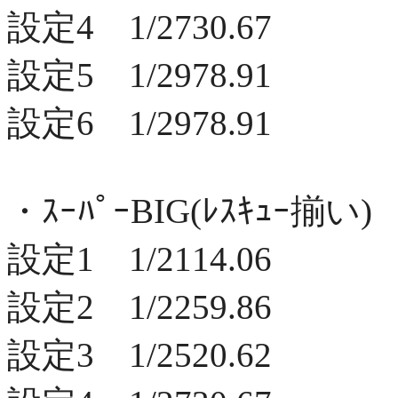
設定4 1/2730.67
設定5 1/2978.91
設定6 1/2978.91
・ｽｰﾊﾟｰBIG(ﾚｽｷｭｰ揃い)
設定1 1/2114.06
設定2 1/2259.86
設定3 1/2520.62