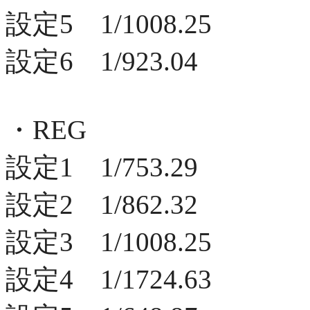
設定5 1/1008.25
設定6 1/923.04
・REG
設定1 1/753.29
設定2 1/862.32
設定3 1/1008.25
設定4 1/1724.63