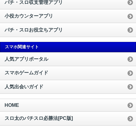
パチ・スロ収支管理アプリ
小役カウンターアプリ
パチ・スロお役立ちアプリ
スマホ関連サイト
人気アプリポータル
スマホゲームガイド
人気出会いガイド
HOME
スロ太のパチスロ必勝法[PC版]