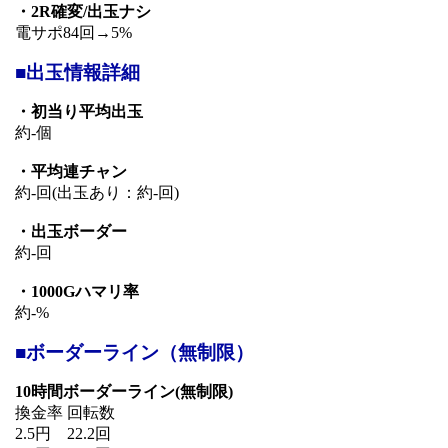
・2R確変/出玉ナシ
電サポ84回→5%
出玉情報詳細
・初当り平均出玉
約-個
・平均連チャン
約-回(出玉あり：約-回)
・出玉ボーダー
約-回
・1000Gハマリ率
約-%
ボーダーライン（無制限）
10時間ボーダーライン(無制限)
換金率 回転数
2.5円 22.2回