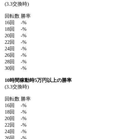
(3.3交換時)
回転数 勝率
16回 -%
18回 -%
20回 -%
22回 -%
24回 -%
26回 -%
28回 -%
30回 -%
10時間稼動時5万円以上の勝率
(3.3交換時)
回転数 勝率
16回 -%
18回 -%
20回 -%
22回 -%
24回 -%
26回 -%