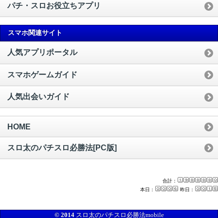
パチ・スロお役立ちアプリ
スマホ関連サイト
人気アプリポータル
スマホゲームガイド
人気出会いガイド
HOME
スロ太のパチスロ必勝法[PC版]
合計：
本日：
昨日：
© 2014
スロ太のパチスロ必勝法mobile