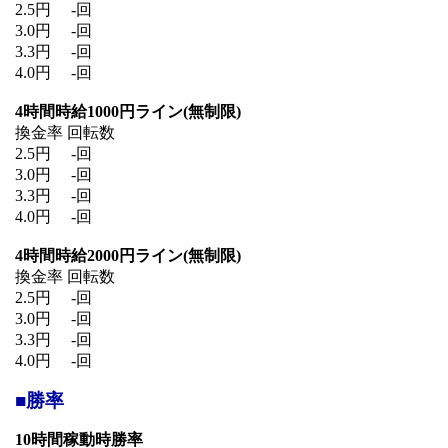
2.5円 -回
3.0円 -回
3.3円 -回
4.0円 -回
4時間時給1000円ライン(無制限)
換金率 回転数
2.5円 -回
3.0円 -回
3.3円 -回
4.0円 -回
4時間時給2000円ライン(無制限)
換金率 回転数
2.5円 -回
3.0円 -回
3.3円 -回
4.0円 -回
勝率
10時間稼動時勝率