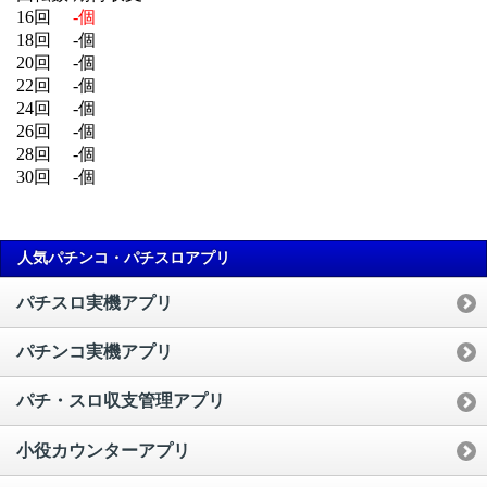
16回
-個
18回 -個
20回 -個
22回 -個
24回 -個
26回 -個
28回 -個
30回 -個
人気パチンコ・パチスロアプリ
パチスロ実機アプリ
パチンコ実機アプリ
パチ・スロ収支管理アプリ
小役カウンターアプリ