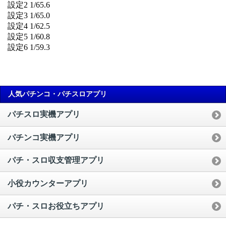
設定2 1/65.6
設定3 1/65.0
設定4 1/62.5
設定5 1/60.8
設定6 1/59.3
人気パチンコ・パチスロアプリ
パチスロ実機アプリ
パチンコ実機アプリ
パチ・スロ収支管理アプリ
小役カウンターアプリ
パチ・スロお役立ちアプリ