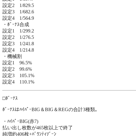
設定2 1/829.5
設定3 1/682.6
設定4 1/564.9
・ﾎﾞｰﾅｽ合成
設定1 1/299.2
設定2 1/276.5
設定3 1/241.8
設定4 1/214.8
・機械割
設定1 96.5%
設定2 99.6%
設定3 105.1%
設定4 110.1%
□ﾎﾞｰﾅｽ
ﾎﾞｰﾅｽはﾊｲﾊﾟｰBIG＆BIG＆REGの合計3種類｡
・ﾊｲﾊﾟｰBIG(赤7)
払い出し枚数が465枚以上で終了
純増約406枚+ﾊﾞｳﾝﾃｨｿﾞｰﾝ