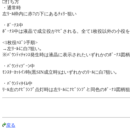
□打ち方
・通常時
左ﾘｰﾙ枠内に赤7の下にあるﾁｪﾘｰ狙い
・ﾎﾞｰﾅｽ中
ﾎﾞｰﾅｽ中は液晶で成立役がﾅﾋﾞされる。全て1枚役以外の小
<1枚役ﾊｽﾞｼ手順>
→左ﾘｰﾙに白7狙い｡
※ﾊﾞｳﾝﾃｨﾁｬﾝｽ発生時は液晶に表示されたいずれかのﾎﾞｰﾅｽ図柄
・ﾊﾞｳﾝﾃｨｿﾞｰﾝ中
ﾓﾝｽﾀｰｶｯﾄｲﾝ時(黒SIN成立時)はいずれかのﾘｰﾙに白7狙い｡
・ﾊﾞｳﾝﾃｨﾀｲﾑ中
ﾘｰﾙ左のﾅﾋﾞﾗﾝﾌﾟ点灯時は左ﾘｰﾙにﾅﾋﾞﾗﾝﾌﾟと同色のﾎﾞｰﾅｽ図柄
戻る