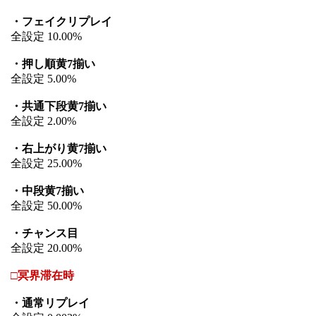
・フェイクリプレイ
全設定 10.00%
・押し順黄7揃い
全設定 5.00%
・共通下段黄7揃い
全設定 2.00%
・右上がり黄7揃い
全設定 25.00%
・中段黄7揃い
全設定 50.00%
・チャンス目
全設定 20.00%
□冥界滞在時
・通常リプレイ