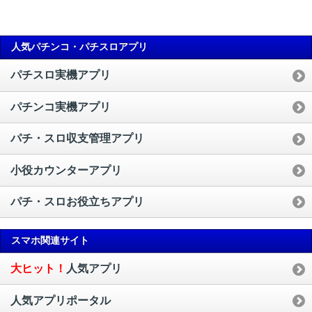
人気パチンコ・パチスロアプリ
パチスロ実機アプリ
パチンコ実機アプリ
パチ・スロ収支管理アプリ
小役カウンターアプリ
パチ・スロお役立ちアプリ
スマホ関連サイト
大ヒット！
人気アプリ
人気アプリポータル