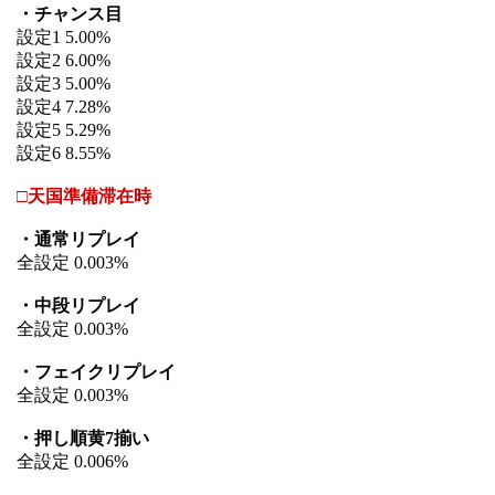
・チャンス目
設定1 5.00%
設定2 6.00%
設定3 5.00%
設定4 7.28%
設定5 5.29%
設定6 8.55%
□天国準備滞在時
・通常リプレイ
全設定 0.003%
・中段リプレイ
全設定 0.003%
・フェイクリプレイ
全設定 0.003%
・押し順黄7揃い
全設定 0.006%