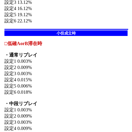
設定3 13.12%
設定4 16.12%
設定5 19.12%
設定6 22.12%
小役成立時
□低確AorB滞在時
・通常リプレイ
設定1 0.003%
設定2 0.009%
設定3 0.003%
設定4 0.015%
設定5 0.006%
設定6 0.018%
・中段リプレイ
設定1 0.003%
設定2 0.009%
設定3 0.003%
設定4 0.009%