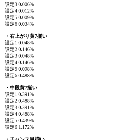
設定3 0.006%
設定4 0.012%
設定5 0.009%
設定6 0.034%
・右上がり黄7揃い
設定1 0.048%
設定2 0.146%
設定3 0.048%
設定4 0.146%
設定5 0.098%
設定6 0.488%
・中段黄7揃い
設定1 0.391%
設定2 0.488%
設定3 0.391%
設定4 0.488%
設定5 0.439%
設定6 1.172%
・チャンス目揃い