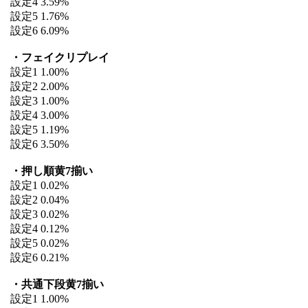
設定4 3.59%
設定5 1.76%
設定6 6.09%
・フェイクリプレイ
設定1 1.00%
設定2 2.00%
設定3 1.00%
設定4 3.00%
設定5 1.19%
設定6 3.50%
・押し順黄7揃い
設定1 0.02%
設定2 0.04%
設定3 0.02%
設定4 0.12%
設定5 0.02%
設定6 0.21%
・共通下段黄7揃い
設定1 1.00%