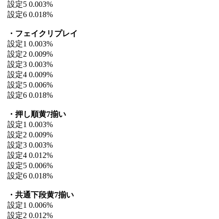
設定5 0.003%
設定6 0.018%
・フェイクリプレイ
設定1 0.003%
設定2 0.009%
設定3 0.003%
設定4 0.009%
設定5 0.006%
設定6 0.018%
・押し順黄7揃い
設定1 0.003%
設定2 0.009%
設定3 0.003%
設定4 0.012%
設定5 0.006%
設定6 0.018%
・共通下段黄7揃い
設定1 0.006%
設定2 0.012%